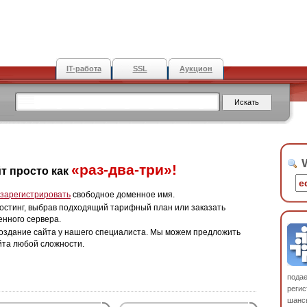
IT-работа
SSL
Аукцион
W
«раз-два-три»!
т просто как
зарегистрировать
свободное доменное имя.
остинг, выбрав подходящий тарифный план или заказать
енного сервера.
оздание сайта у нашего специалиста. Мы можем предложить
йта любой сложности.
пода
регис
шанс