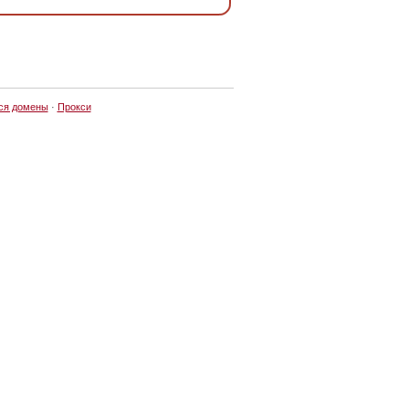
ся домены
·
Прокси