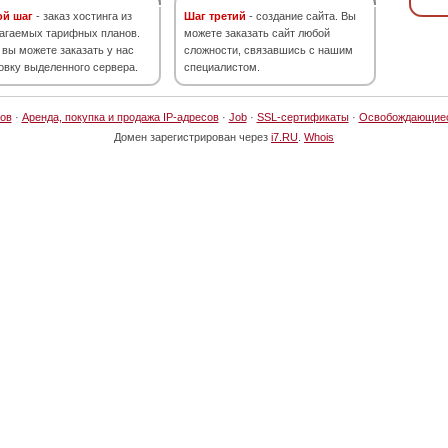
ой шаг
- заказ хостинга из
Шаг третий
- создание сайта. Вы
агаемых тарифных планов.
можете заказать сайт любой
 вы можете заказать у нас
сложности, связавшись с нашим
овку выделенного сервера.
специалистом.
ов
·
Аренда, покупка и продажа IP-адресов
·
Job
·
SSL-сертификаты
·
Освобождающие
Домен зарегистрирован через
i7.RU
.
Whois