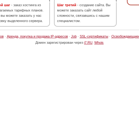
ой шаг
- заказ хостинга из
Шаг третий
- создание сайта. Вы
агаемых тарифных планов.
можете заказать сайт любой
 вы можете заказать у нас
сложности, связавшись с нашим
овку выделенного сервера.
специалистом.
ов
·
Аренда, покупка и продажа IP-адресов
·
Job
·
SSL-сертификаты
·
Освобождающие
Домен зарегистрирован через
i7.RU
.
Whois