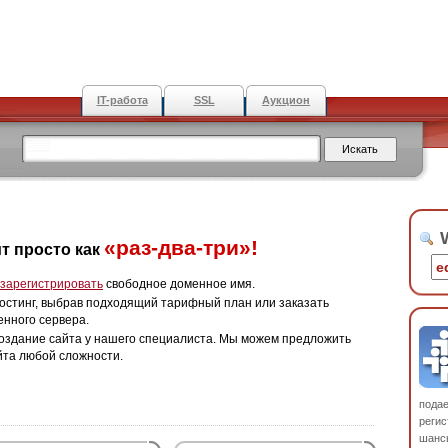
IT-работа
SSL
Аукцион
W
«раз-два-три»!
т просто как
зарегистрировать
свободное доменное имя.
остинг, выбрав подходящий тарифный план или заказать
енного сервера.
оздание сайта у нашего специалиста. Мы можем предложить
йта любой сложности.
пода
регис
шанс