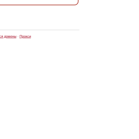
ся домены
·
Прокси