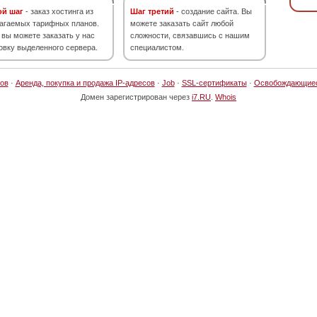
ой шаг
- заказ хостинга из
Шаг третий
- создание сайта. Вы
агаемых тарифных планов.
можете заказать сайт любой
 вы можете заказать у нас
сложности, связавшись с нашим
овку выделенного сервера.
специалистом.
ов
·
Аренда, покупка и продажа IP-адресов
·
Job
·
SSL-сертификаты
·
Освобождающие
Домен зарегистрирован через
i7.RU
.
Whois