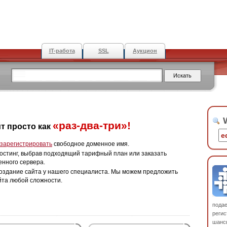
IT-работа
SSL
Аукцион
W
«раз-два-три»!
т просто как
зарегистрировать
свободное доменное имя.
остинг, выбрав подходящий тарифный план или заказать
енного сервера.
оздание сайта у нашего специалиста. Мы можем предложить
йта любой сложности.
пода
регис
шанс