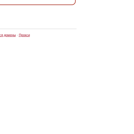
ся домены
·
Прокси