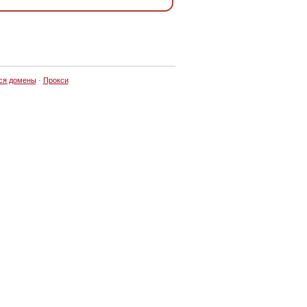
ся домены
·
Прокси