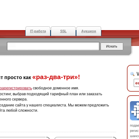
IT-работа
SSL
Аукцион
W
«раз-два-три»!
т просто как
зарегистрировать
свободное доменное имя.
остинг, выбрав подходящий тарифный план или заказать
енного сервера.
оздание сайта у нашего специалиста. Мы можем предложить
йта любой сложности.
пода
регис
шанс