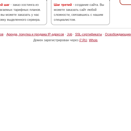
ой шаг
- заказ хостинга из
Шаг третий
- создание сайта. Вы
агаемых тарифных планов.
можете заказать сайт любой
 вы можете заказать у нас
сложности, связавшись с нашим
овку выделенного сервера.
специалистом.
ов
·
Аренда, покупка и продажа IP-адресов
·
Job
·
SSL-сертификаты
·
Освобождающие
Домен зарегистрирован через
i7.RU
.
Whois