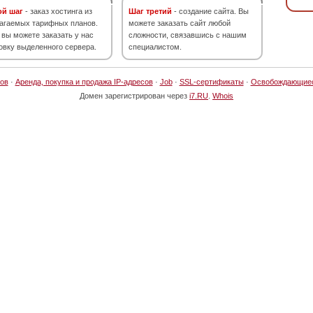
ой шаг
- заказ хостинга из
Шаг третий
- создание сайта. Вы
агаемых тарифных планов.
можете заказать сайт любой
 вы можете заказать у нас
сложности, связавшись с нашим
овку выделенного сервера.
специалистом.
ов
·
Аренда, покупка и продажа IP-адресов
·
Job
·
SSL-сертификаты
·
Освобождающие
Домен зарегистрирован через
i7.RU
.
Whois