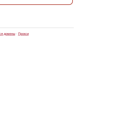
ся домены
·
Прокси