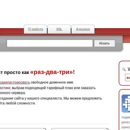
IT-работа
SSL
Аукцион
W
«раз-два-три»!
т просто как
зарегистрировать
свободное доменное имя.
остинг, выбрав подходящий тарифный план или заказать
енного сервера.
оздание сайта у нашего специалиста. Мы можем предложить
йта любой сложности.
пода
регис
шанс