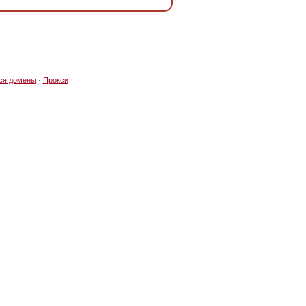
ся домены
·
Прокси