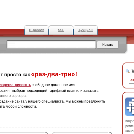
IT-работа
SSL
Аукцион
W
«раз-два-три»!
т просто как
зарегистрировать
свободное доменное имя.
остинг, выбрав подходящий тарифный план или заказать
енного сервера.
оздание сайта у нашего специалиста. Мы можем предложить
йта любой сложности.
пода
регис
шанс