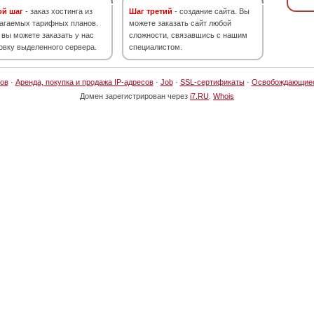
ой шаг
- заказ хостинга из
Шаг третий
- создание сайта. Вы
агаемых тарифных планов.
можете заказать сайт любой
 вы можете заказать у нас
сложности, связавшись с нашим
овку выделенного сервера.
специалистом.
ов
·
Аренда, покупка и продажа IP-адресов
·
Job
·
SSL-сертификаты
·
Освобождающие
Домен зарегистрирован через
i7.RU
.
Whois