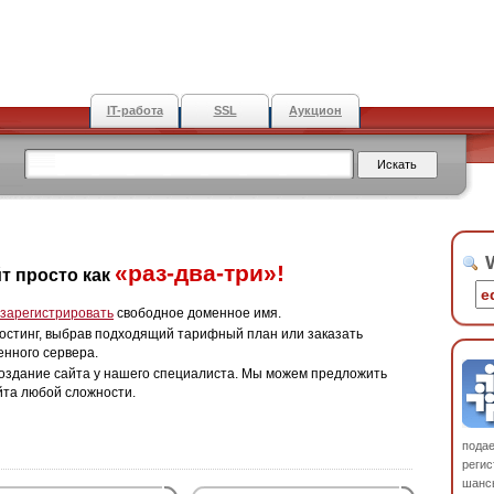
IT-работа
SSL
Аукцион
W
«раз-два-три»!
т просто как
зарегистрировать
свободное доменное имя.
остинг, выбрав подходящий тарифный план или заказать
енного сервера.
оздание сайта у нашего специалиста. Мы можем предложить
йта любой сложности.
пода
регис
шанс