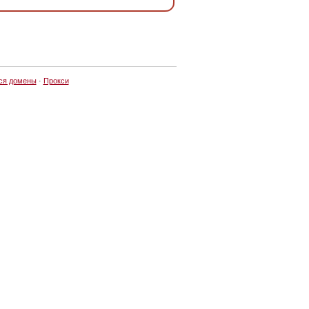
ся домены
·
Прокси