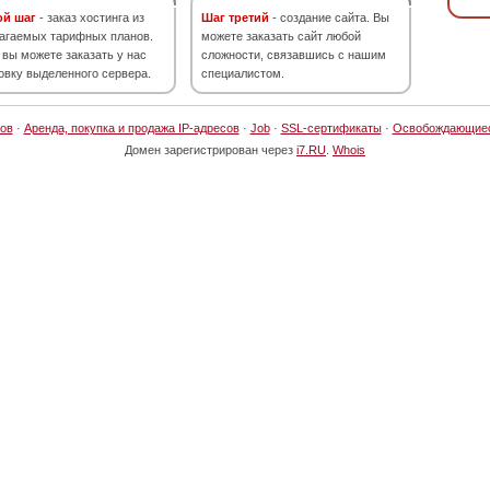
ой шаг
- заказ хостинга из
Шаг третий
- создание сайта. Вы
агаемых тарифных планов.
можете заказать сайт любой
 вы можете заказать у нас
сложности, связавшись с нашим
овку выделенного сервера.
специалистом.
ов
·
Аренда, покупка и продажа IP-адресов
·
Job
·
SSL-сертификаты
·
Освобождающие
Домен зарегистрирован через
i7.RU
.
Whois