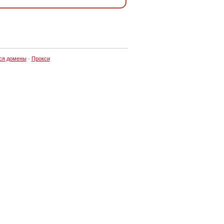
ся домены
·
Прокси