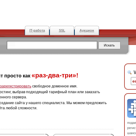
IT-работа
SSL
Аукцион
W
«раз-два-три»!
т просто как
зарегистрировать
свободное доменное имя.
остинг, выбрав подходящий тарифный план или заказать
енного сервера.
оздание сайта у нашего специалиста. Мы можем предложить
йта любой сложности.
пода
регис
шанс