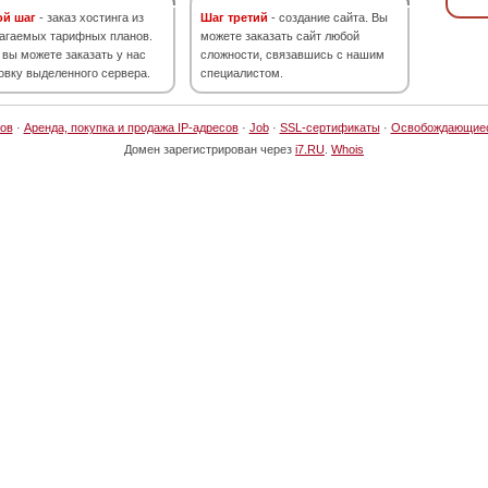
ой шаг
- заказ хостинга из
Шаг третий
- создание сайта. Вы
агаемых тарифных планов.
можете заказать сайт любой
 вы можете заказать у нас
сложности, связавшись с нашим
овку выделенного сервера.
специалистом.
ов
·
Аренда, покупка и продажа IP-адресов
·
Job
·
SSL-сертификаты
·
Освобождающие
Домен зарегистрирован через
i7.RU
.
Whois